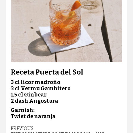
Receta Puerta del Sol
3 cl licor madroño
3 cl Vermu Gambitero
1,5 cl Ginbear
2 dash Angostura
Garnish:
Twist de naranja
Post
PREVIOUS