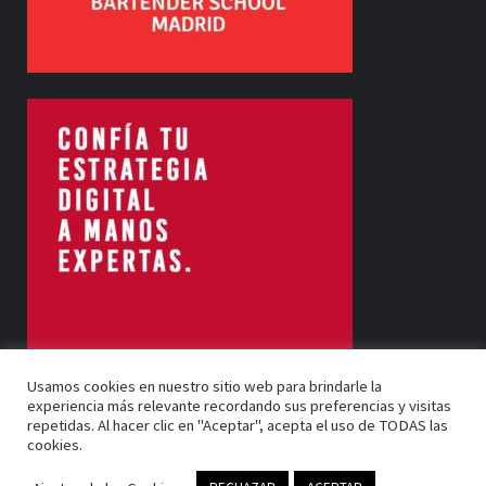
Usamos cookies en nuestro sitio web para brindarle la
experiencia más relevante recordando sus preferencias y visitas
repetidas. Al hacer clic en "Aceptar", acepta el uso de TODAS las
cookies.
Barrel Bartenders 2024 Copyright © All rights reserved.
|