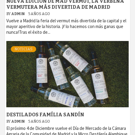
NUEVA EDICIÓN DE MAD VERMUT, LA VERBENA
VERMUTERA MÁS DIVERTIDA DE MADRID
BY
ADMIN
5 AÑOS AGO
Vuelve a Madrid la feria del vermut más divertida de la capital y el
mayor aperitivo de la historia. ¡Y lo hacemos con más ganas que
nunca!Tras el éxito de...
NOTICIAS
DESTILADOS FAMÍLIA SANDÍN
BY
ADMIN
5 AÑOS AGO
El próximo 4 de Diciembre vuelve el Día de Mercado de la Cámara
Agraria de la Comunidad de Madrid y la Micro Destilería Alambique