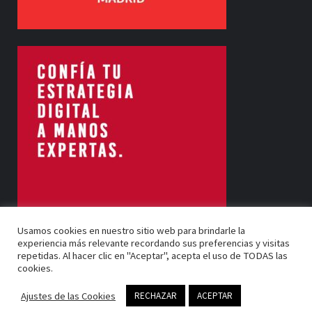
Usamos cookies en nuestro sitio web para brindarle la
experiencia más relevante recordando sus preferencias y visitas
repetidas. Al hacer clic en "Aceptar", acepta el uso de TODAS las
cookies.
Barrel Bartenders 2024 Copyright © All rights reserved.
|
Ajustes de las Cookies
RECHAZAR
ACEPTAR
Magazine 7
by AF themes.